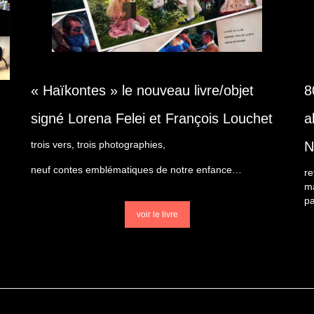
« Haïkontes » le nouveau livre/objet
8
signé Lorena Felei et François Louchet
a
N
trois vers, trois photographies,
neuf contes emblématiques de notre enfance…
re
m
pa
voir le livre