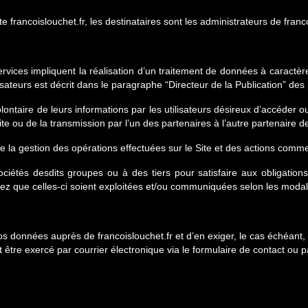
e francoislouchet.fr, les destinataires sont les administrateurs de franco
ns Services impliquent la réalisation d’un traitement de données à carac
sateurs est décrit dans le paragraphe “Directeur de la Publication” des 
ontaire de leurs informations par les utilisateurs désireux d’accéder ou 
ite ou de la transmission par l’un des partenaires à l’autre partenaire 
 la gestion des opérations effectuées sur le Site et des actions commer
ciétés desdits groupes ou à des tiers pour satisfaire aux obligations
z que celles-ci soient exploitées et/ou communiquées selon les modali
données auprès de francoislouchet.fr et d’en exiger, le cas échéant, la 
tre exercé par courrier électronique via le formulaire de contact ou pa