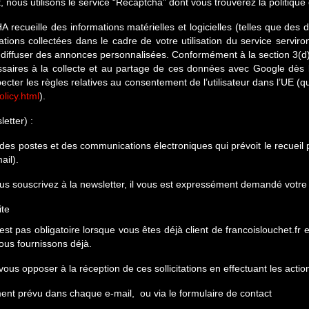
, nous utilisons le service “Recaptcha” dont vous trouverez la politique
ueille des informations matérielles et logicielles (telles que des do
ations collectées dans le cadre de votre utilisation du service servi
r diffuser des annonces personnalisées. Conformément à la section 3(d)
saires à la collecte et au partage de ces données avec Google dès lo
ecter les règles relatives au consentement de l’utilisateur dans l’UE (
licy.html
).
etter) :
 des postes et des communications électroniques qui prévoit le recueil
ail).
vous souscrivez à la newsletter, il vous est expressément demandé votr
ite
t pas obligatoire lorsque vous êtes déjà client de francoislouchet.fr et
ous fournissons déjà.
vous opposer à la réception de ces sollicitations en effectuant les actio
ment prévu dans chaque e-mail, ou via le formulaire de contact