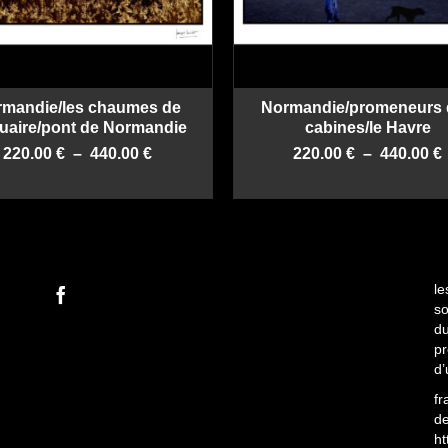
rmandie/les chaumes de
Normandie/promeneurs 
tuaire/pont de Normandie
cabines/le Havre
Plage
220.00
€
–
440.00
€
220.00
€
–
440.00
€
de
CHOIX DES OPTIONS
CHOIX DES OPTION
prix :
p
Ce
Ce
220.00 €
produit
produit
à
a
a
440.00 €
plusieurs
plusieurs
variations.
variations.
le
Les
Les
so
options
options
du
peuvent
peuvent
pr
être
être
d’
choisies
choisies
fr
sur
sur
de
la
la
ht
page
page