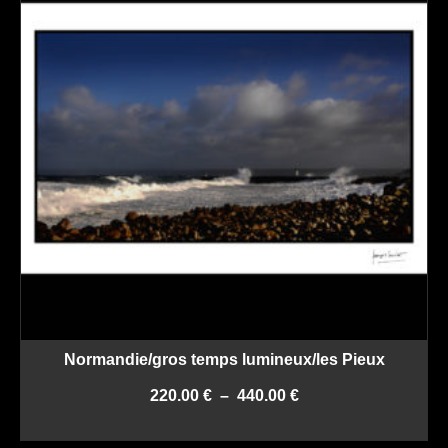
Normandie/gros temps lumineux/les Pieux
Plage
220.00
€
–
440.00
€
de
CHOIX DES OPTIONS
prix :