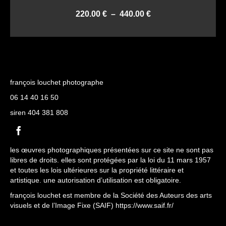
Plage
220.00
€
–
440.00
€
de
CHOIX DES OPTIONS
prix :
Ce
220.00 €
produit
à
a
440.00 €
plusieurs
variations.
françois louchet photographe
Les
06 14 40 16 50
options
peuvent
siren 404 381 808
être
choisies
sur
les œuvres photographiques présentées sur ce site ne sont pas
la
libres de droits. elles sont protégées par la loi du 11 mars 1957
page
et toutes les lois ultérieures sur la propriété littéraire et
du
artistique. une autorisation d’utilisation est obligatoire.
produit
françois louchet est membre de la Société des Auteurs des arts
visuels et de l’Image Fixe (SAIF)
https://www.saif.fr/