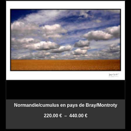
Normandie/cumulus en pays de Bray/Montroty
Plage
220.00
€
–
440.00
€
de
CHOIX DES OPTIONS
prix :