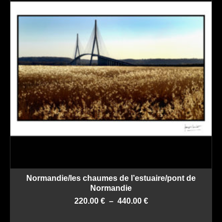
Normandie/les chaumes de l’estuaire/pont de
Normandie
Plage
220.00
€
–
440.00
€
de
CHOIX DES OPTIONS
prix :