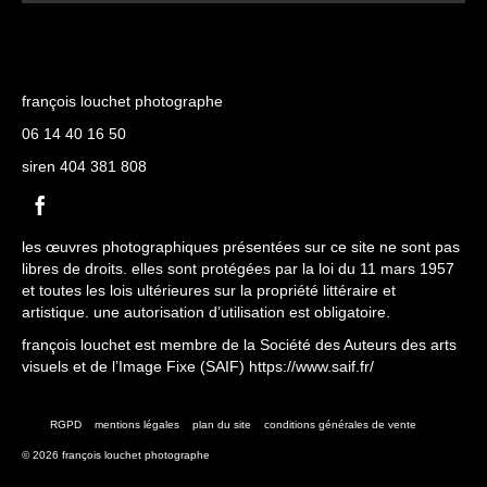
Ce
220.00 €
produit
à
a
440.00 €
plusieurs
variations.
françois louchet photographe
Les
06 14 40 16 50
options
peuvent
siren 404 381 808
être
choisies
sur
les œuvres photographiques présentées sur ce site ne sont pas
la
libres de droits. elles sont protégées par la loi du 11 mars 1957
page
et toutes les lois ultérieures sur la propriété littéraire et
du
artistique. une autorisation d’utilisation est obligatoire.
produit
françois louchet est membre de la Société des Auteurs des arts
visuels et de l’Image Fixe (SAIF)
https://www.saif.fr/
RGPD
mentions légales
plan du site
conditions générales de vente
© 2026 françois louchet photographe