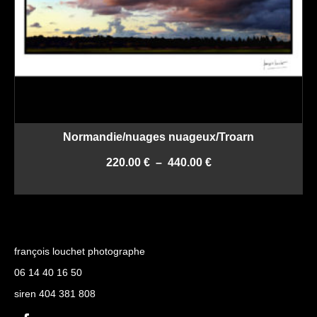
Normandie/nuages nuageux/Troarn
Plage
220.00
€
–
440.00
€
de
CHOIX DES OPTIONS
prix :
Ce
220.00 €
produit
à
a
440.00 €
plusieurs
françois louchet photographe
variations.
Les
06 14 40 16 50
options
siren 404 381 808
peuvent
être