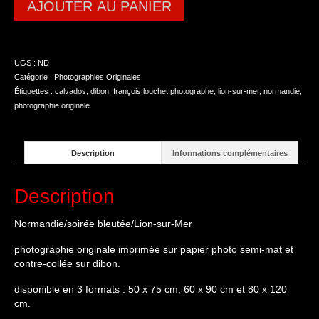
AJOUTER AU PANIER
UGS :
ND
Catégorie :
Photographies Originales
Étiquettes :
calvados
,
dibon
,
françois louchet photographe
,
lion-sur-mer
,
normandie
,
photographie originale
Description
Informations complémentaires
Description
Normandie/soirée bleutée/Lion-sur-Mer
photographie originale imprimée sur papier photo semi-mat et
contre-collée sur dibon.
disponible en 3 formats : 50 x 75 cm, 60 x 90 cm et 80 x 120
cm.