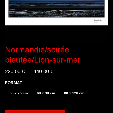
Normandie/soirée
bleutée/Lion-sur-mer
Plage
220.00
€
–
440.00
€
de
prix :
FORMAT
220.00 €
à
50 x 75 cm
60 x 90 cm
80 x 120 cm
440.00 €