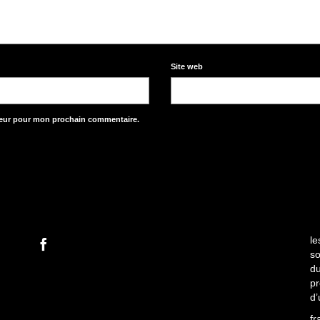
Site web
teur pour mon prochain commentaire.
le
so
du
pr
d’
fr