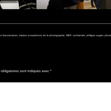
es franciscaines
,
maison européenne de la photographie
,
MEP
,
normandie
,
philippe augier
,
phot
obligatoires sont indiqués avec
*