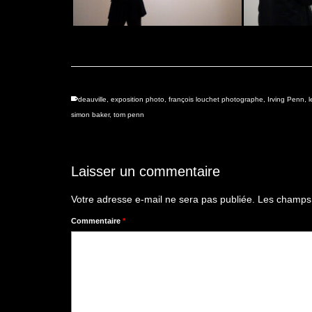
deauville
,
exposition photo
,
françois louchet photographe
,
Irving Penn
,
l
simon baker
,
tom penn
Laisser un commentaire
Votre adresse e-mail ne sera pas publiée.
Les champs 
Commentaire
*