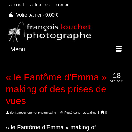
accueil
actualités
contact
Votre panier
-
0.00
€
Menu
18
« le Fantôme d’Emma »
DÉC 2021
making of des prises de
vues
de
francois louchet photographe
|
Posté dans :
actualités
|
0
« le Fantôme d’Emma » making of.