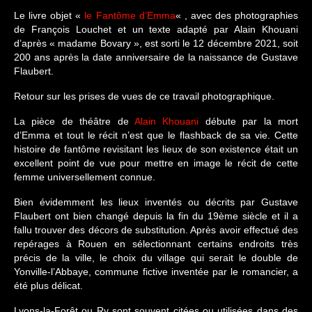
Le livre objet «
le Fantôme d’Emma
« , avec des photographies
de François Louchet et un texte adapté par Alain Khouani
d’après « madame Bovary », est sorti le 12 décembre 2021, soit
200 ans après la date anniversaire de la naissance de Gustave
Flaubert.
Retour sur les prises de vues de ce travail photographique.
La pièce de théâtre de
Alain Khouani
débute par la mort
d’Emma et tout le récit n’est que le flashback de sa vie. Cette
histoire de fantôme revisitant les lieux de son existence était un
excellent point de vue pour mettre en image le récit de cette
femme universellement connue.
Bien évidemment les lieux inventés ou décrits par Gustave
Flaubert ont bien changé depuis la fin du 19ème siècle et il a
fallu trouver des décors de substitution. Après avoir effectué des
repérages à Rouen en sélectionnant certains endroits très
précis de la ville, le choix du village qui serait le double de
Yonville-l’Abbaye, commune fictive inventée par le romancier, a
été plus délicat.
Lyons-la-Forêt ou Ry sont souvent citées ou utilisées dans des