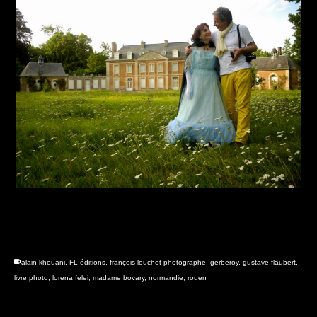
alain khouani
,
FL éditions
,
françois louchet photographe
,
gerberoy
,
gustave flaubert
,
livre photo
,
lorena felei
,
madame bovary
,
normandie
,
rouen