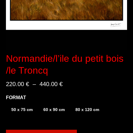
Normandie/l’ile du petit bois
/le Troncq
Plage
220.00
€
–
440.00
€
de
prix :
FORMAT
220.00 €
à
50 x 75 cm
60 x 90 cm
80 x 120 cm
440.00 €