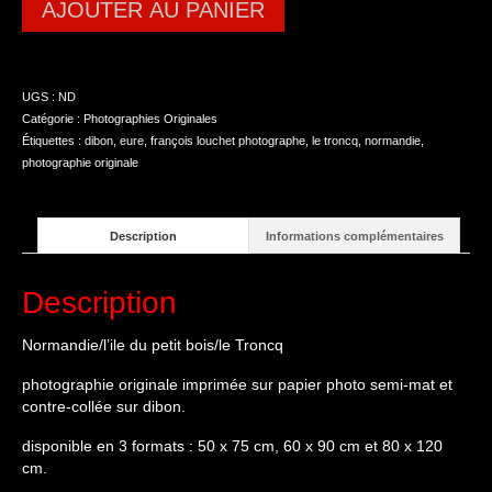
AJOUTER AU PANIER
UGS :
ND
Catégorie :
Photographies Originales
Étiquettes :
dibon
,
eure
,
françois louchet photographe
,
le troncq
,
normandie
,
photographie originale
Description
Informations complémentaires
Description
Normandie/l’ile du petit bois/le Troncq
photographie originale imprimée sur papier photo semi-mat et
contre-collée sur dibon.
disponible en 3 formats : 50 x 75 cm, 60 x 90 cm et 80 x 120
cm.