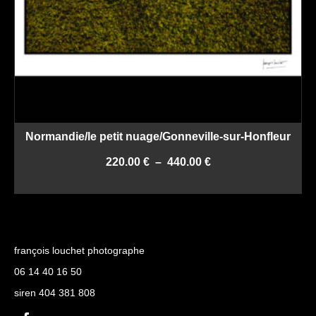
Normandie/le petit nuage/Gonneville-sur-Honfleur
Plage
220.00
€
–
440.00
€
de
CHOIX DES OPTIONS
prix :
Ce
220.00 €
produit
à
a
440.00 €
plusieurs
françois louchet photographe
variations.
Les
06 14 40 16 50
options
siren 404 381 808
peuvent
être