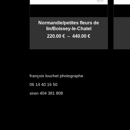
du
produit
Normandie/petites fleurs de
lin/Boissey-le-Chatel
Plage
220.00
€
–
440.00
€
de
CHOIX DES OPTIONS
prix :
Ce
220.00 €
produit
à
a
440.00 €
plusieurs
variations.
françois louchet photographe
Les
06 14 40 16 50
options
peuvent
siren 404 381 808
être
choisies
sur
la
page
du