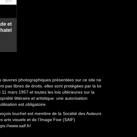
page
du
produit
de et
hatel
Plage
de
S
rix :
220.00 €
à
440.00 €
s œuvres photographiques présentées sur ce site ne
nt pas libres de droits. elles sont protégées par la loi
 11 mars 1957 et toutes les lois ultérieures sur la
opriété littéraire et artistique. une autorisation
utilisation est obligatoire.
ançois louchet est membre de la Société des Auteurs
s arts visuels et de l’Image Fixe (SAIF)
tps://www.saif.fr/