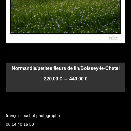
Normandie/petites fleurs de lin/Boissey-le-Chatel
Plage
220.00
€
–
440.00
€
de
CHOIX DES OPTIONS
prix :
Ce
220.00 €
produit
à
a
440.00 €
plusieurs
françois louchet photographe
variations.
Les
06 14 40 16 50
options