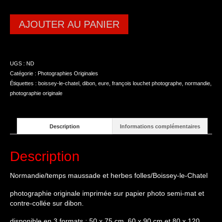
AJOUTER AU PANIER
UGS :
ND
Catégorie :
Photographies Originales
Étiquettes :
boissey-le-chatel
,
dibon
,
eure
,
françois louchet photographe
,
normandie
,
photographie originale
Description
Informations complémentaires
Description
Normandie/temps maussade et herbes folles/Boissey-le-Chatel
photographie originale imprimée sur papier photo semi-mat et
contre-collée sur dibon.
disponible en 3 formats : 50 x 75 cm, 60 x 90 cm et 80 x 120