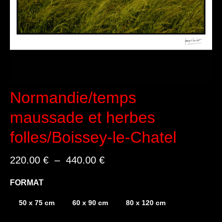
Normandie/temps
maussade et herbes
folles/Boissey-le-Chatel
Plage
220.00
€
–
440.00
€
de
prix :
FORMAT
220.00 €
à
50 x 75 cm
60 x 90 cm
80 x 120 cm
440.00 €