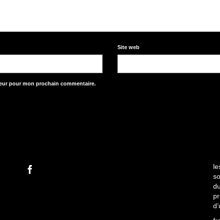
Site web
teur pour mon prochain commentaire.
le
so
du
pr
d’