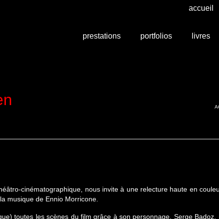
accueil
prestations
portfolios
livres
en
A
éâtro-cinématographique, nous invite à une relecture haute en couleu
r la musique de Ennio Morricone.
que) toutes les scènes du film grâce à son personnage,
Serge Badoz,