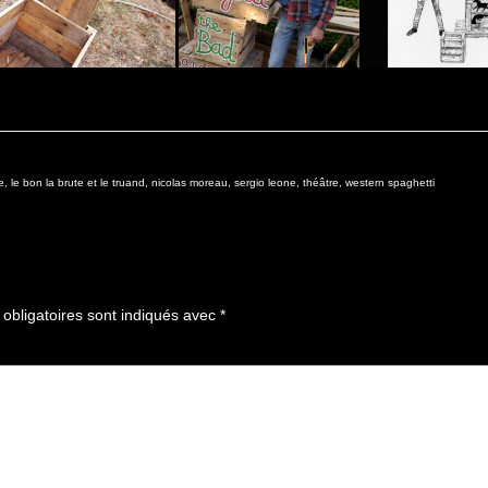
e
,
le bon la brute et le truand
,
nicolas moreau
,
sergio leone
,
théâtre
,
western spaghetti
obligatoires sont indiqués avec
*