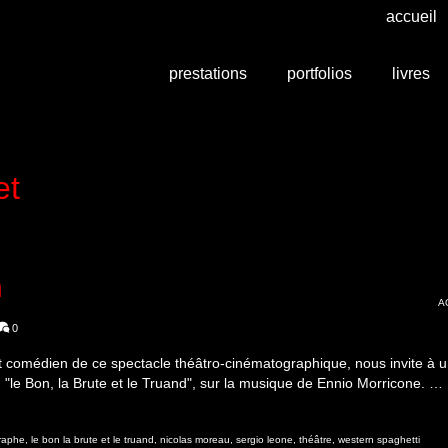
accueil
prestations
portfolios
livres
et
n
A
0
t comédien de ce spectacle théâtro-cinématographique, nous invite à 
, "le Bon, la Brute et le Truand", sur la musique de Ennio Morricone. …
graphe
,
le bon la brute et le truand
,
nicolas moreau
,
sergio leone
,
théâtre
,
western spaghetti