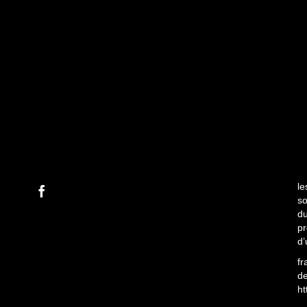
le
so
du
pr
d’
fr
de
ht